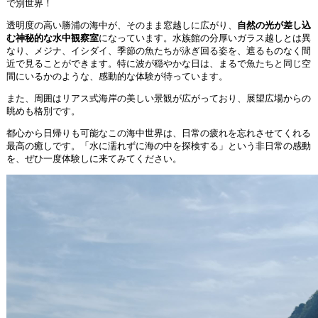
で別世界！
透明度の高い勝浦の海中が、そのまま窓越しに広がり、
自然の光が差し込
む神秘的な水中観察室
になっています。水族館の分厚いガラス越しとは異
なり、メジナ、イシダイ、季節の魚たちが泳ぎ回る姿を、遮るものなく間
近で見ることができます。特に波が穏やかな日は、まるで魚たちと同じ空
間にいるかのような、感動的な体験が待っています。
また、周囲はリアス式海岸の美しい景観が広がっており、展望広場からの
眺めも格別です。
都心から日帰りも可能なこの海中世界は、日常の疲れを忘れさせてくれる
最高の癒しです。「水に濡れずに海の中を探検する」という非日常の感動
を、ぜひ一度体験しに来てみてください。