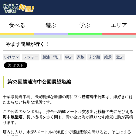
食べる
遊ぶ
学ぶ
エリア
やます問屋が行く！
いけヤン
レジャー
勝浦・鴨川
学ぶ
家族
未分類
絶景
遊ぶ
第33回勝浦海中公園展望塔編
千葉県房総半島、風光明媚な勝浦の海に立つ
勝浦海中公園
は、海好きには
たまらない特別な場所です。
この公園のシンボルは、沖合へ約60メートル突き出た桟橋の先にそびえる
海中展望塔
。長い桟橋を歩く間も、青い空と海が織りなす絶景に胸が高鳴
ります。
塔内に入り、水深8メートルの海底まで螺旋階段を降りると、そこはまる