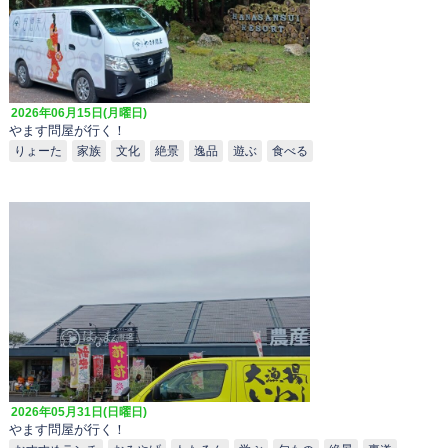
2026年06月15日(月曜日)
やます問屋が行く！
りょーた
家族
文化
絶景
逸品
遊ぶ
食べる
2026年05月31日(日曜日)
やます問屋が行く！