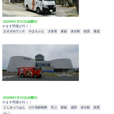
2026年07月31日(金曜日)
やます問屋が行く！
おすすめランチ
やまちゃん
大多喜
家族
未分類
絶景
裏道
2026年07月15日(水曜日)
やます問屋が行く！
としみっつぁん
ロケ地探検隊
学ぶ
家族
成田
未分類
絶景