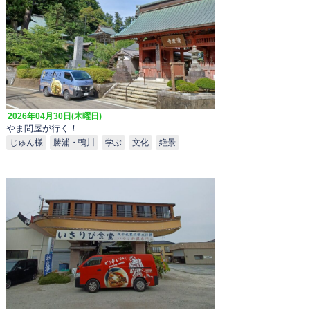
2026年04月30日(木曜日)
やま問屋が行く！
じゅん様
勝浦・鴨川
学ぶ
文化
絶景