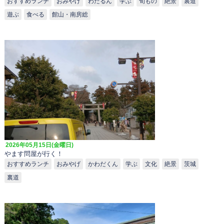
おすすめランチ
おみやげ
わたるん
学ぶ
旬もの
絶景
裏道
遊ぶ
食べる
館山・南房総
2026年05月15日(金曜日)
やます問屋が行く！
おすすめランチ
おみやげ
かわだくん
学ぶ
文化
絶景
茨城
裏道