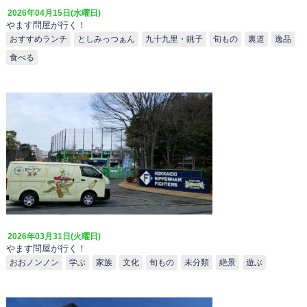
2026年04月15日(水曜日)
やます問屋が行く！
おすすめランチ
としみっつぁん
九十九里・銚子
旬もの
裏道
逸品
食べる
2026年03月31日(火曜日)
やます問屋が行く！
おおノンノン
学ぶ
家族
文化
旬もの
未分類
絶景
遊ぶ