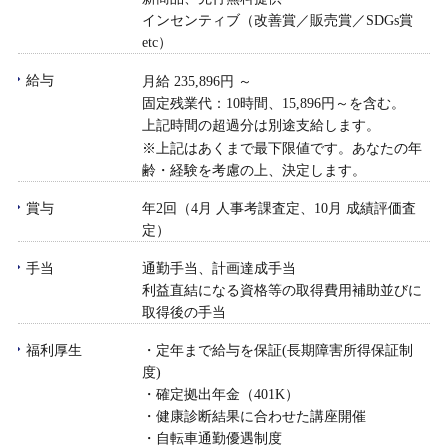
インセンティブ（改善賞／販売賞／SDGs賞
etc）
給与
月給 235,896円 ～
固定残業代：10時間、15,896円～を含む。
上記時間の超過分は別途支給します。
※上記はあくまで最下限値です。あなたの年
齢・経験を考慮の上、決定します。
賞与
年2回（4月 人事考課査定、10月 成績評価査
定）
手当
通勤手当、計画達成手当
利益直結になる資格等の取得費用補助並びに
取得後の手当
福利厚生
・定年まで給与を保証(長期障害所得保証制
度)
・確定拠出年金（401K）
・健康診断結果に合わせた講座開催
・自転車通勤優遇制度