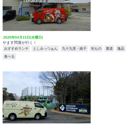
2026年04月15日(水曜日)
やます問屋が行く！
おすすめランチ
としみっつぁん
九十九里・銚子
旬もの
裏道
逸品
食べる