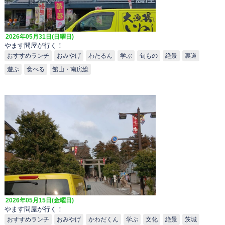
2026年05月31日(日曜日)
やます問屋が行く！
おすすめランチ
おみやげ
わたるん
学ぶ
旬もの
絶景
裏道
遊ぶ
食べる
館山・南房総
2026年05月15日(金曜日)
やます問屋が行く！
おすすめランチ
おみやげ
かわだくん
学ぶ
文化
絶景
茨城