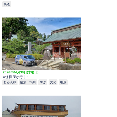
裏道
2026年04月30日(木曜日)
やま問屋が行く！
じゅん様
勝浦・鴨川
学ぶ
文化
絶景