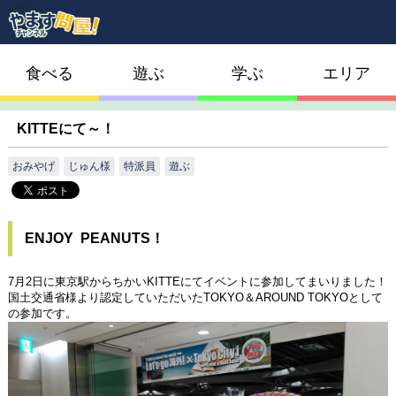
食べる
遊ぶ
学ぶ
エリア
KITTEにて～！
おみやげ
じゅん様
特派員
遊ぶ
ENJOY PEANUTS！
7月2日に東京駅からちかいKITTEにてイベントに参加してまいりました！
国土交通省様より認定していただいたTOKYO＆AROUND TOKYOとして
の参加です。