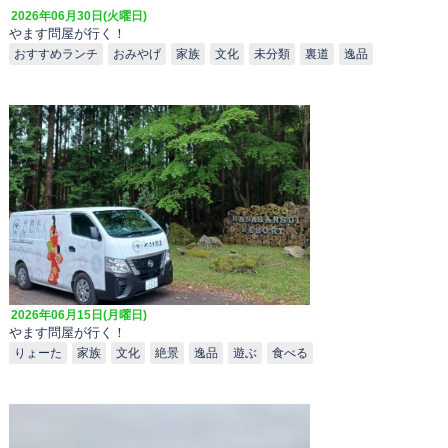
2026年06月30日(火曜日)
やます問屋が行く！
おすすめランチ
おみやげ
家族
文化
未分類
裏道
逸品
2026年06月15日(月曜日)
やます問屋が行く！
りょーた
家族
文化
絶景
逸品
遊ぶ
食べる