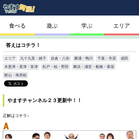
食べる
遊ぶ
学ぶ
エリア
答えはコチラ！
エリア
九十九里・銚子
佐倉・八街
勝浦・鴨川
千葉・市原
成田
木更津・君津・富津
松戸・柏・野田
舞浜・浦安・船橋・幕張
館山・南房総
やますチャンネル２３更新中！！
正解はコチラ↓