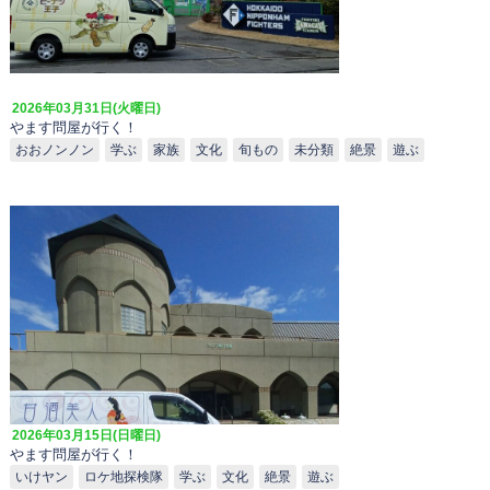
2026年03月31日(火曜日)
やます問屋が行く！
おおノンノン
学ぶ
家族
文化
旬もの
未分類
絶景
遊ぶ
2026年03月15日(日曜日)
やます問屋が行く！
いけヤン
ロケ地探検隊
学ぶ
文化
絶景
遊ぶ