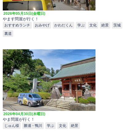
2026年05月15日(金曜日)
やます問屋が行く！
おすすめランチ
おみやげ
かわだくん
学ぶ
文化
絶景
茨城
裏道
2026年04月30日(木曜日)
やま問屋が行く！
じゅん様
勝浦・鴨川
学ぶ
文化
絶景