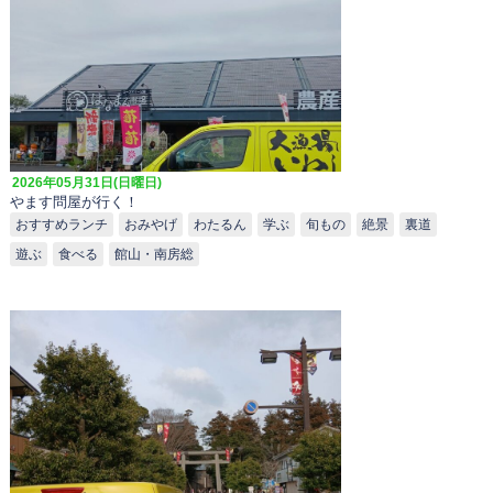
2026年05月31日(日曜日)
やます問屋が行く！
おすすめランチ
おみやげ
わたるん
学ぶ
旬もの
絶景
裏道
遊ぶ
食べる
館山・南房総