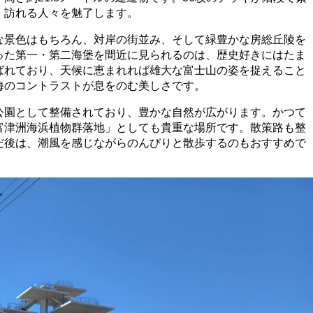
、訪れる人々を魅了します。
な景色はもちろん、対岸の街並み、そして緑豊かな房総丘陵を
った第一・第二海堡を間近に見られるのは、歴史好きにはたま
ばれており、天候に恵まれれば雄大な富士山の姿を捉えること
海のコントラストが息をのむ美しさです。
公園として整備されており、豊かな自然が広がります。かつて
富津洲海浜植物群落地」としても貴重な場所です。散策路も整
だ後は、潮風を感じながらのんびりと散歩するのもおすすめで