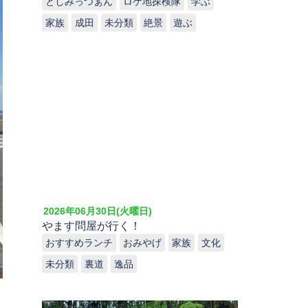
としみっつぁん
ロケ地探検隊
学ぶ
家族
成田
未分類
絶景
遊ぶ
2026年06月30日(火曜日)
やます問屋が行く！
おすすめランチ
おみやげ
家族
文化
未分類
裏道
逸品