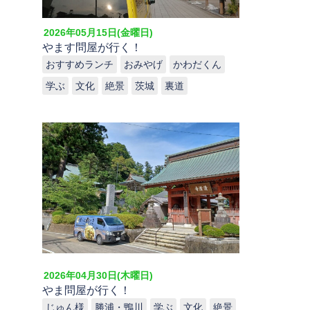
2026年05月15日(金曜日)
やます問屋が行く！
おすすめランチ
おみやげ
かわだくん
学ぶ
文化
絶景
茨城
裏道
2026年04月30日(木曜日)
やま問屋が行く！
じゅん様
勝浦・鴨川
学ぶ
文化
絶景