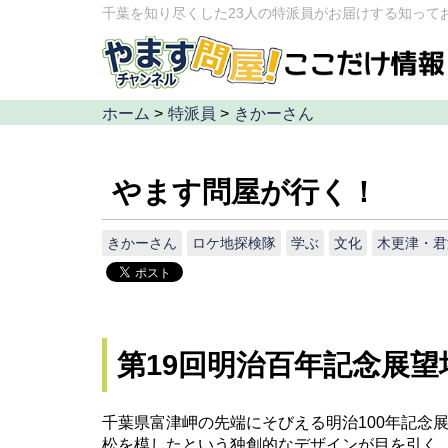
千葉を知り尽くした23人の特派員がお届けする知って
ホーム
>
特派員
>
きかーさん
やます問屋が行く！
きかーさん
ロケ地探検隊
学ぶ
文化
木更津・君
第19回明治百年記念展望
千葉県富津岬の先端にそびえる明治100年記念
松を模したという独創的なデザインが目を引く、