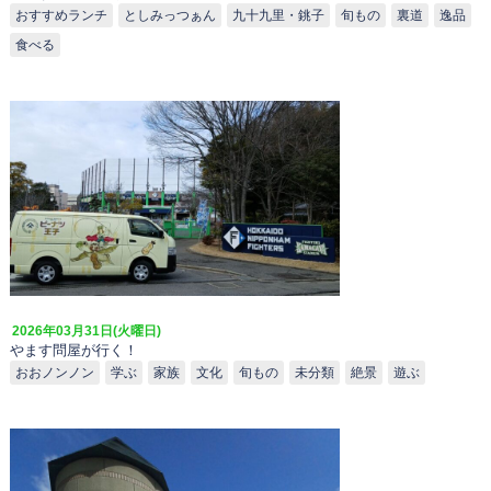
おすすめランチ
としみっつぁん
九十九里・銚子
旬もの
裏道
逸品
食べる
2026年03月31日(火曜日)
やます問屋が行く！
おおノンノン
学ぶ
家族
文化
旬もの
未分類
絶景
遊ぶ