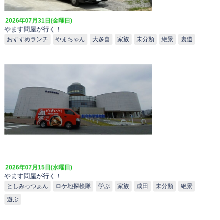
2026年07月31日(金曜日)
やます問屋が行く！
おすすめランチ
やまちゃん
大多喜
家族
未分類
絶景
裏道
2026年07月15日(水曜日)
やます問屋が行く！
としみっつぁん
ロケ地探検隊
学ぶ
家族
成田
未分類
絶景
遊ぶ