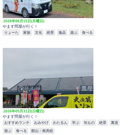
2026年06月15日(月曜日)
やます問屋が行く！
りょーた
家族
文化
絶景
逸品
遊ぶ
食べる
2026年05月31日(日曜日)
やます問屋が行く！
おすすめランチ
おみやげ
わたるん
学ぶ
旬もの
絶景
裏道
遊ぶ
食べる
館山・南房総