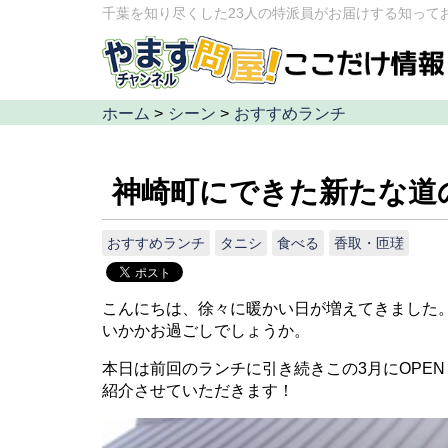
千葉を知り尽くした23人の特派員がお届けする知って
ホーム
>
シーン
>
おすすめランチ
神崎町にできた新たな道
おすすめランチ
タニシ
食べる
香取・匝瑳
こんにちは、徐々に暖かい日が増えてきました
いかかお過ごしでしょうか。
本日は前回のランチに引き続きこの3月にOPE
紹介させていただきます！