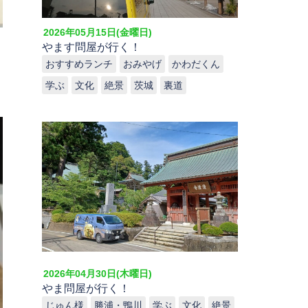
2026年05月15日(金曜日)
やます問屋が行く！
おすすめランチ
おみやげ
かわだくん
学ぶ
文化
絶景
茨城
裏道
2026年04月30日(木曜日)
やま問屋が行く！
じゅん様
勝浦・鴨川
学ぶ
文化
絶景